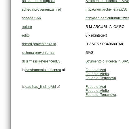
ha strumento digitale
Strumento di ricerca in SIA
scheda provenienza href
http://www.archivi-sias.it/
scheda SAN
http://san.beniculturali.it/
autore
R.M. ARCURI - A. CAIRO
edito
0
(xsd:integer)
record provenienza id
IT-ASCS-SR340680168
sistema provenienza
SIAS
dcterms:isReferencedBy
Strumento di ricerca in SIA
is
ha strumento di ricerca
of
Feudo di Acri
Feudo di Aiello
Feudo di Terranova
is
oad:has_findingAid
of
Feudo di Acri
Feudo di Aiello
Feudo di Terranova