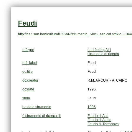
Feudi
http://dati.san.beniculturali.it/SAN/strumento_SIAS_san.cat.strRic.11044
rdf:type
oad:findingAid
strumento di ricerca
rdfs:label
Feudi
dc:title
Feudi
dc:creator
R.M. ARCURI - A. CAIRO
dc:date
1996
titolo
Feudi
ha date strumento
1996
è strumento di ricerca di
Feudo di Acri
Feudo di Aiello
Feudo di Terranova