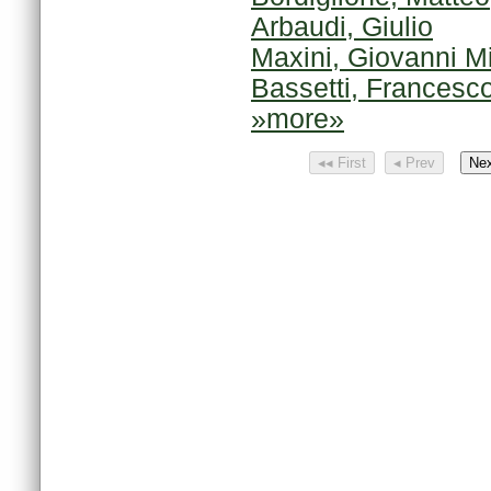
Arbaudi, Giulio
Maxini, Giovanni M
Bassetti, Francesc
»more»
◂◂ First
◂ Prev
Nex