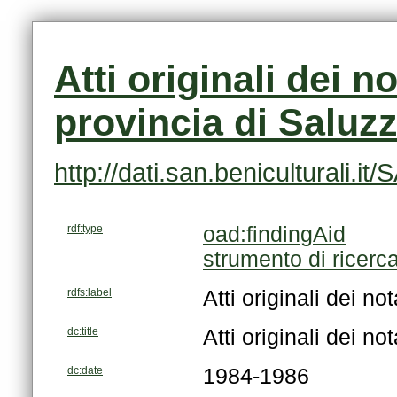
provincia di Saluz
http://dati.san.beniculturali.
rdf:type
oad:findingAid
strumento di ricerc
rdfs:label
Atti originali dei no
dc:title
Atti originali dei no
dc:date
1984-1986