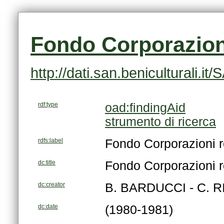
Fondo Corporazion
http://dati.san.beniculturali.
rdf:type
oad:findingAid
strumento di ricerca
rdfs:label
Fondo Corporazioni r
dc:title
Fondo Corporazioni r
dc:creator
B. BARDUCCI - C. RI
dc:date
(1980-1981)