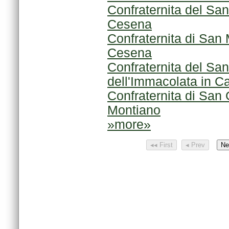
Cesena
Cesena
dell'Immacolata in C
Confraternita di San
Montiano
»more»
◂◂ First
◂ Prev
Ne