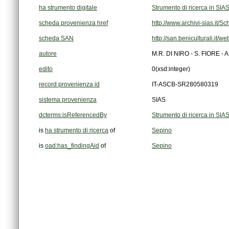
ha strumento digitale
Strumento di ricerca in SIA
scheda provenienza href
http://www.archivi-sias.it/
scheda SAN
http://san.beniculturali.it/
autore
M.R. DI NIRO - S. FIORE 
edito
0
(xsd:integer)
record provenienza id
IT-ASCB-SR280580319
sistema provenienza
SIAS
dcterms:isReferencedBy
Strumento di ricerca in SIA
is
ha strumento di ricerca
of
Sepino
is
oad:has_findingAid
of
Sepino