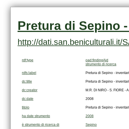
Pretura di Sepino 
http://dati.san.beniculturali.
rdf:type
oad:findingAid
strumento di ricerca
rdfs:label
Pretura di Sepino - inventa
dc:title
Pretura di Sepino - inventa
dc:creator
M.R. DI NIRO - S. FIORE 
dc:date
2008
titolo
Pretura di Sepino - inventa
ha date strumento
2008
è strumento di ricerca di
Sepino