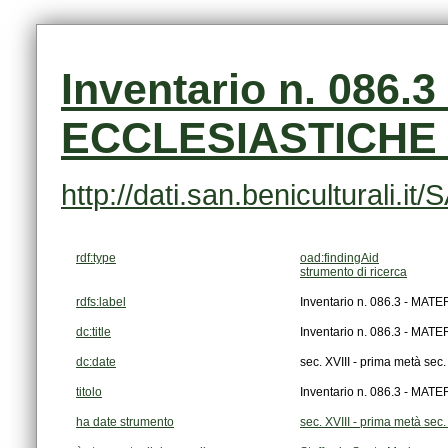
ECCLESIASTICHE - 
http://dati.san.beniculturali.
rdf:type
oad:findingAid
strumento di ricerca
rdfs:label
Inventario n. 086.3 - MAT
dc:title
Inventario n. 086.3 - MAT
dc:date
sec. XVIII - prima metà sec.
titolo
Inventario n. 086.3 - MAT
ha date strumento
sec. XVIII - prima metà sec.