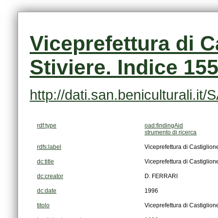
Stiviere. Indice 15
http://dati.san.beniculturali.
rdf:type
oad:findingAid
strumento di ricerca
rdfs:label
Viceprefettura di Castiglione
dc:title
Viceprefettura di Castiglione
dc:creator
D. FERRARI
dc:date
1996
titolo
Viceprefettura di Castiglione