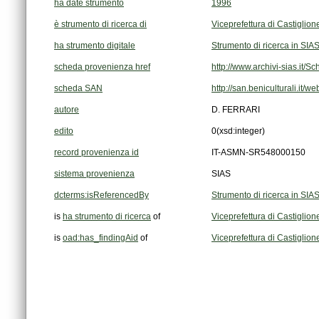
ha date strumento
1996
è strumento di ricerca di
Viceprefettura di Castiglione
ha strumento digitale
Strumento di ricerca in SIA
scheda provenienza href
http://www.archivi-sias.it/
scheda SAN
http://san.beniculturali.it/
autore
D. FERRARI
edito
0
(xsd:integer)
record provenienza id
IT-ASMN-SR548000150
sistema provenienza
SIAS
dcterms:isReferencedBy
Strumento di ricerca in SIA
is
ha strumento di ricerca
of
Viceprefettura di Castiglione
is
oad:has_findingAid
of
Viceprefettura di Castiglione