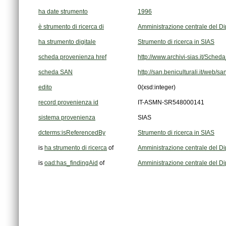
ha date strumento
1996
è strumento di ricerca di
Amministrazione centrale del Di
ha strumento digitale
Strumento di ricerca in SIAS
scheda provenienza href
http://www.archivi-sias.it/Sche
scheda SAN
http://san.beniculturali.it/web/s
edito
0
(xsd:integer)
record provenienza id
IT-ASMN-SR548000141
sistema provenienza
SIAS
dcterms:isReferencedBy
Strumento di ricerca in SIAS
is
ha strumento di ricerca
of
Amministrazione centrale del Di
is
oad:has_findingAid
of
Amministrazione centrale del Di