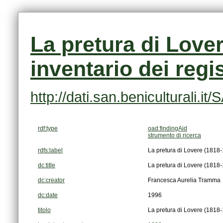
inventario dei regis
http://dati.san.beniculturali.
rdf:type
oad:findingAid
strumento di ricerca
rdfs:label
La pretura di Lovere (1818-1
dc:title
La pretura di Lovere (1818-1
dc:creator
Francesca Aurelia Tramma
dc:date
1996
titolo
La pretura di Lovere (1818-1