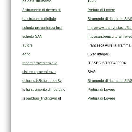
ha date strumento
1996
è strumento di ricerca di
Pretura di Lovere
ha strumento digitale
Strumento di ricerca in SIA
scheda provenienza href
http://www.archivi-sias.it/
scheda SAN
http://san.beniculturali.it/
autore
Francesca Aurelia Tramma
edito
0
(xsd:integer)
record provenienza id
IT-ASBG-SR200480004
sistema provenienza
SIAS
dcterms:isReferencedBy
Strumento di ricerca in SIA
is
ha strumento di ricerca
of
Pretura di Lovere
is
oad:has_findingAid
of
Pretura di Lovere