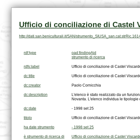
Ufficio di conciliazione di Castel
http://dati.san.beniculturali.it/SAN/strumento_SIUSA_san.cat.strRic.161
rdf:type
oad:findingAid
strumento di ricerca
rdfs:label
Ufficio di conciliazione di Castel Viscard
dc:title
Ufficio di conciliazione di Castel Viscard
dc:creator
Paolo Cornicchia
dc:description
Novanta. L'elenco individua le tipologie
dc:date
- 1998 set 25
titolo
Ufficio di conciliazione di Castel Viscard
ha date strumento
- 1998 set 25
è strumento di ricerca di
Ufficio di conciliazione di Castel Viscard