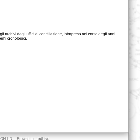
emi cronologici.
SON-LD
Browse in:
LodLive