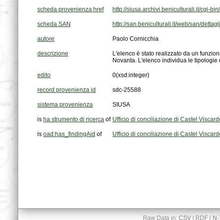
scheda provenienza href
http://siusa.archivi.beniculturali.it/cg
scheda SAN
http://san.beniculturali.it/web/san/detta
autore
Paolo Cornicchia
descrizione
Novanta. L'elenco individua le tipologie
edito
0
(xsd:integer)
record provenienza id
sdc-25588
sistema provenienza
SIUSA
is
ha strumento di ricerca
of
Ufficio di conciliazione di Castel Viscard
is
oad:has_findingAid
of
Ufficio di conciliazione di Castel Viscard
Raw Data in:
CSV
| RDF (
N-