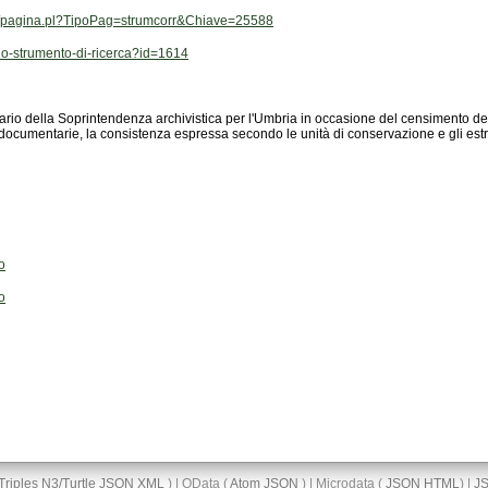
i-bin/pagina.pl?TipoPag=strumcorr&Chiave=25588
glio-strumento-di-ricerca?id=1614
 documentarie, la consistenza espressa secondo le unità di conservazione e gli estr
o
o
Triples
N3/Turtle
JSON
XML
) | OData (
Atom
JSON
) | Microdata (
JSON
HTML
) |
J