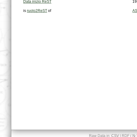
Data inizio ReST
19
is
ruolo2ReST
of
AS
Raw Data in:
CSV
| RDF (
N-