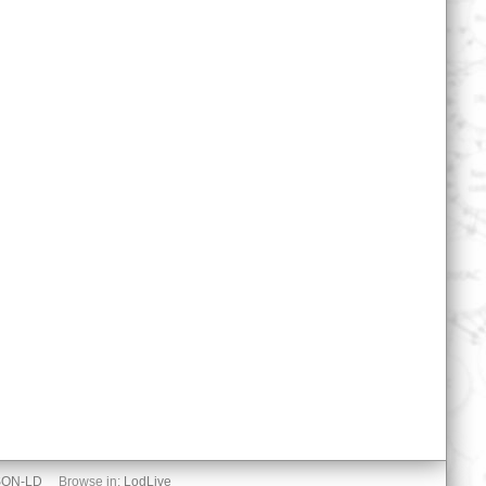
SON-LD
Browse in:
LodLive