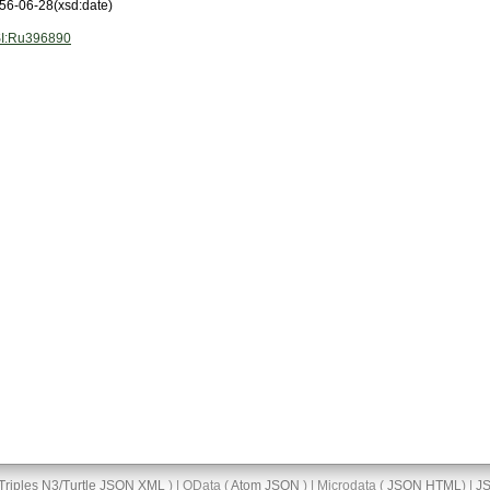
56-06-28
(xsd:date)
I:Ru396890
Triples
N3/Turtle
JSON
XML
) | OData (
Atom
JSON
) | Microdata (
JSON
HTML
) |
J