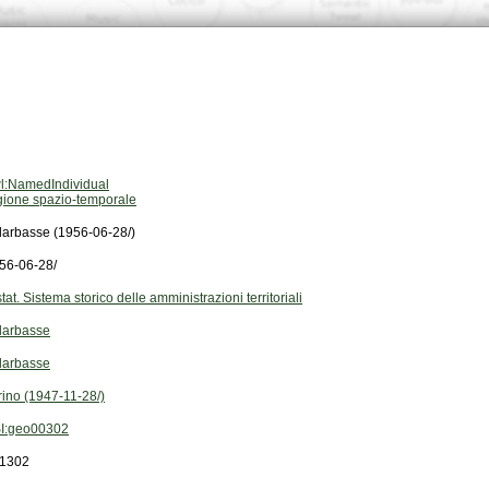
l:NamedIndividual
gione spazio-temporale
llarbasse (1956-06-28/)
56-06-28/
stat. Sistema storico delle amministrazioni territoriali
llarbasse
llarbasse
rino (1947-11-28/)
I:geo00302
1302