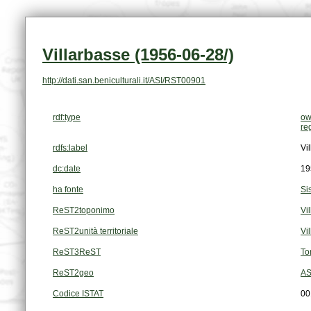
Villarbasse (1956-06-28/)
http://dati.san.beniculturali.it/ASI/RST00901
rdf:type
ow
re
rdfs:label
Vi
dc:date
19
ha fonte
Si
ReST2toponimo
Vi
ReST2unità territoriale
Vi
ReST3ReST
To
ReST2geo
AS
Codice ISTAT
00