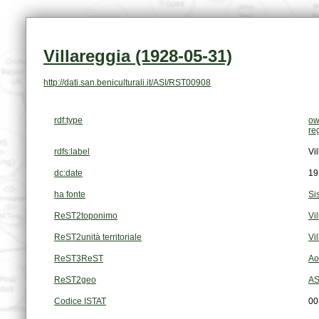
Villareggia (1928-05-31)
http://dati.san.beniculturali.it/ASI/RST00908
rdf:type
ow
re
rdfs:label
Vi
dc:date
19
ha fonte
Si
ReST2toponimo
Vi
ReST2unità territoriale
Vi
ReST3ReST
Ao
ReST2geo
AS
Codice ISTAT
00