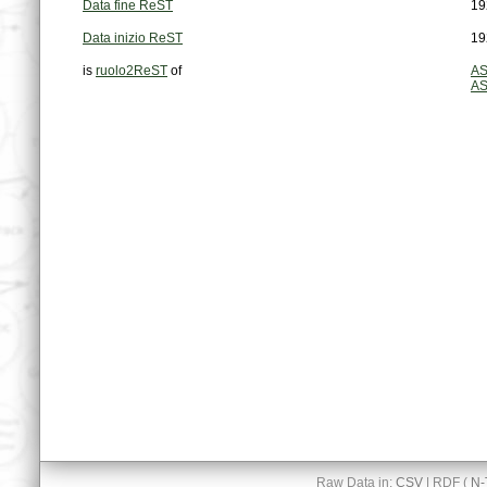
Data fine ReST
19
Data inizio ReST
19
is
ruolo2ReST
of
AS
AS
Raw Data in:
CSV
| RDF (
N-