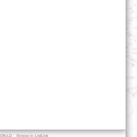
SON-LD
Browse in:
LodLive