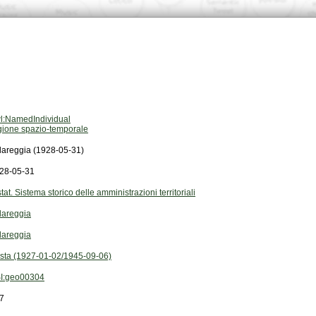
l:NamedIndividual
gione spazio-temporale
llareggia (1928-05-31)
28-05-31
stat. Sistema storico delle amministrazioni territoriali
llareggia
llareggia
sta (1927-01-02/1945-09-06)
I:geo00304
7