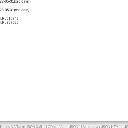
28-05-31
(xsd:date)
28-05-31
(xsd:date)
I:Ru510742
I:Ru397020
Triples
N3/Turtle
JSON
XML
) | OData (
Atom
JSON
) | Microdata (
JSON
HTML
) |
J