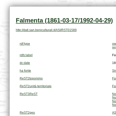
Falmenta (1861-03-17/1992-04-29)
http://dati.san.beniculturali.it/ASI/RST01589
rdf:type
ow
re
rdfs:label
Fa
dc:date
18
ha fonte
Si
ReST2toponimo
Fa
ReST2unità territoriale
Fa
ReST3ReST
No
No
No
No
ReST2geo
AS