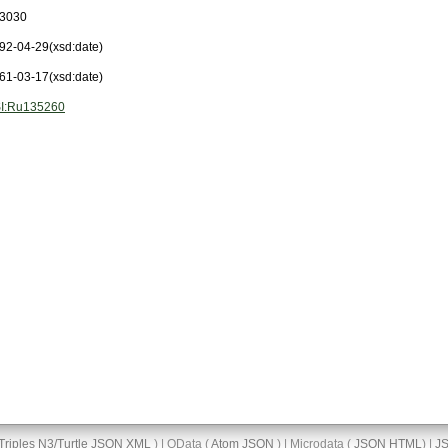
3030
92-04-29
(xsd:date)
61-03-17
(xsd:date)
I:Ru135260
Triples
N3/Turtle
JSON
XML
) | OData (
Atom
JSON
) | Microdata (
JSON
HTML
) |
J