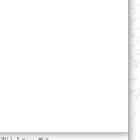
SON-LD
Browse in:
LodLive