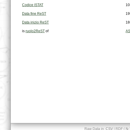
Codice ISTAT
10
Data fine ReST
19
Data inizio ReST
18
is
ruolo2ReST
of
AS
Raw Data in:
CSV
| RDF (
N-