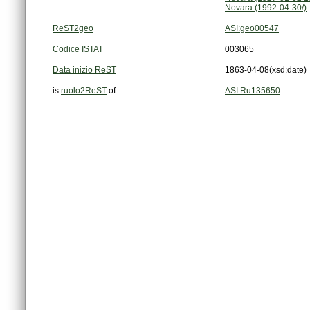
Novara (1992-04-30/)
ReST2geo
ASI:geo00547
Codice ISTAT
003065
Data inizio ReST
1863-04-08
(xsd:date)
is
ruolo2ReST
of
ASI:Ru135650