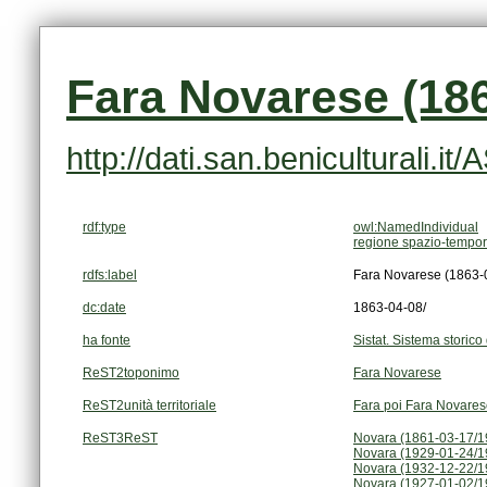
Fara Novarese (186
http://dati.san.beniculturali.i
rdf:type
owl:NamedIndividual
regione spazio-tempor
rdfs:label
Fara Novarese (1863-
dc:date
1863-04-08/
ha fonte
Sistat. Sistema storico 
ReST2toponimo
Fara Novarese
ReST2unità territoriale
Fara poi Fara Novare
ReST3ReST
Novara (1861-03-17/1
Novara (1929-01-24/1
Novara (1932-12-22/1
Novara (1927-01-02/1