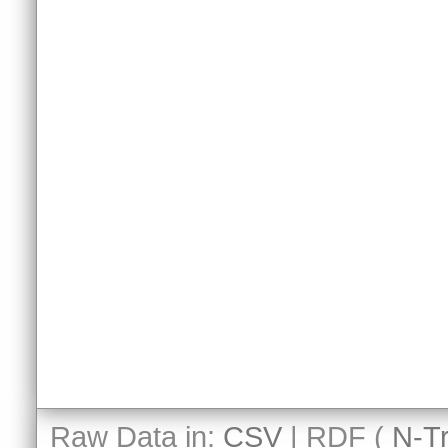
Raw Data in:
CSV
| RDF (
N-Tr