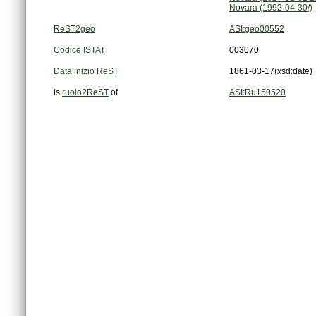
Novara (1992-04-30/)
ReST2geo
ASI:geo00552
Codice ISTAT
003070
Data inizio ReST
1861-03-17
(xsd:date)
is
ruolo2ReST
of
ASI:Ru150520