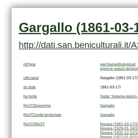
Gargallo (1861-03-1
http://dati.san.beniculturali.i
rdf:type
owl:NamedIndividual
regione spazio-tempor
rdfs:label
Gargallo (1861-03-17/
dc:date
1861-03-17/
ha fonte
Sistat. Sistema storico 
ReST2toponimo
Gargallo
ReST2unità territoriale
Gargallo
ReST3ReST
Novara (1861-03-17/1
Novara (1929-01-24/1
Novara (1932-12-22/1
Novara (1927-01-02/1