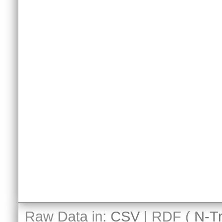
Raw Data in:
CSV
| RDF (
N-Tr