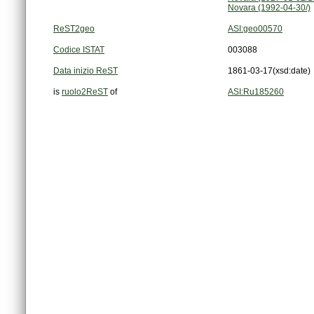
Novara (1992-04-30/)
ReST2geo
ASI:geo00570
Codice ISTAT
003088
Data inizio ReST
1861-03-17
(xsd:date)
is
ruolo2ReST
of
ASI:Ru185260