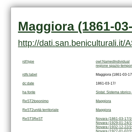
Maggiora (1861-03-
http://dati.san.beniculturali.i
rdf:type
owl:NamedIndividual
regione spazio-tempor
rdfs:label
Maggiora (1861-03-17
dc:date
1861-03-17/
ha fonte
Sistat. Sistema storico 
ReST2toponimo
Maggiora
ReST2unità territoriale
Maggiora
ReST3ReST
Novara (1861-03-17/1
Novara (1929-01-24/1
Novara (1932-12-22/1
Novara (1927-01-02/1