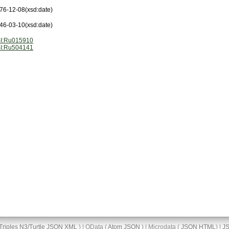
76-12-08
(xsd:date)
46-03-10
(xsd:date)
I:Ru015910
I:Ru504141
Triples
N3/Turtle
JSON
XML
) | OData (
Atom
JSON
) | Microdata (
JSON
HTML
) |
J