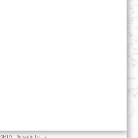
SON-LD
Browse in:
LodLive