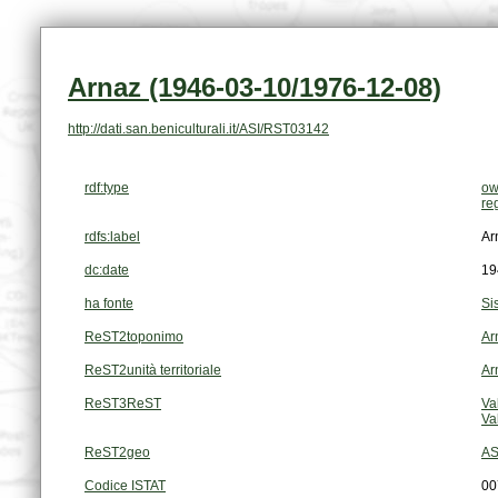
Arnaz (1946-03-10/1976-12-08)
http://dati.san.beniculturali.it/ASI/RST03142
rdf:type
ow
re
rdfs:label
Ar
dc:date
19
ha fonte
Si
ReST2toponimo
Ar
ReST2unità territoriale
Ar
ReST3ReST
Va
Va
ReST2geo
AS
Codice ISTAT
00