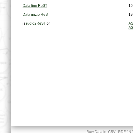
Data fine ReST
19
Data inizio ReST
19
is
ruolo2ReST
of
AS
AS
Raw Data in:
CSV
| RDF (
N-