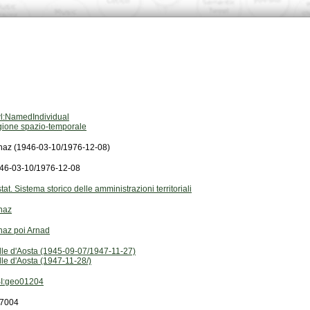
l:NamedIndividual
gione spazio-temporale
naz (1946-03-10/1976-12-08)
46-03-10/1976-12-08
stat. Sistema storico delle amministrazioni territoriali
naz
naz poi Arnad
lle d'Aosta (1945-09-07/1947-11-27)
lle d'Aosta (1947-11-28/)
I:geo01204
7004