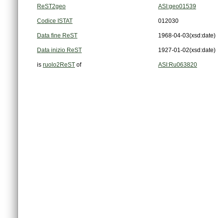
ReST2geo
ASI:geo01539
Codice ISTAT
012030
Data fine ReST
1968-04-03
(xsd:date)
Data inizio ReST
1927-01-02
(xsd:date)
is
ruolo2ReST
of
ASI:Ru063820