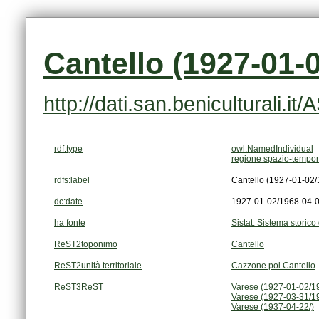
Cantello (1927-01-
http://dati.san.beniculturali.i
rdf:type
owl:NamedIndividual
regione spazio-tempor
rdfs:label
Cantello (1927-01-02
dc:date
1927-01-02/1968-04-
ha fonte
Sistat. Sistema storico 
ReST2toponimo
Cantello
ReST2unità territoriale
Cazzone poi Cantello
ReST3ReST
Varese (1927-01-02/1
Varese (1927-03-31/1
Varese (1937-04-22/)