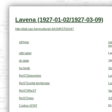
Lavena (1927-01-02/1927-03-09)
http://dati.san.beniculturali.it/ASI/RST04347
rdf:type
ow
re
rdfs:label
La
dc:date
19
ha fonte
Si
ReST2toponimo
La
ReST2unità territoriale
La
ReST3ReST
Va
ReST2geo
AS
Codice ISTAT
01