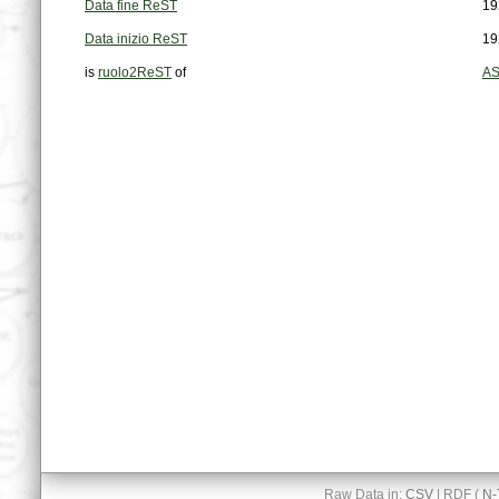
Data fine ReST
19
Data inizio ReST
19
is
ruolo2ReST
of
AS
Raw Data in:
CSV
| RDF (
N-