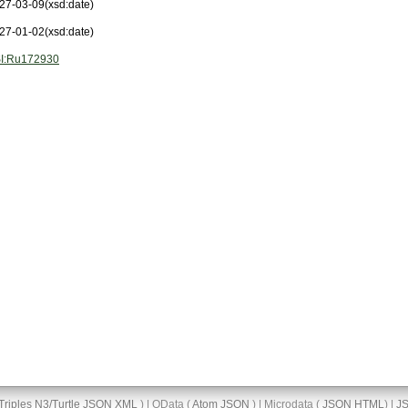
27-03-09
(xsd:date)
27-01-02
(xsd:date)
I:Ru172930
Triples
N3/Turtle
JSON
XML
) | OData (
Atom
JSON
) | Microdata (
JSON
HTML
) |
J