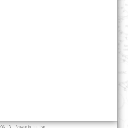
SON-LD
Browse in:
LodLive