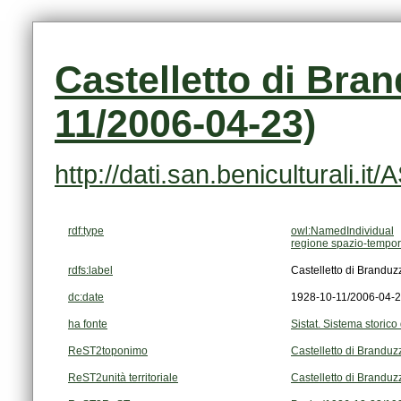
11/2006-04-23)
http://dati.san.beniculturali.i
rdf:type
owl:NamedIndividual
regione spazio-tempor
rdfs:label
Castelletto di Brandu
dc:date
1928-10-11/2006-04-
ha fonte
Sistat. Sistema storico 
ReST2toponimo
Castelletto di Branduz
ReST2unità territoriale
Castelletto di Branduz