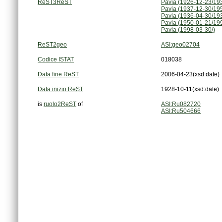
ReST3ReST
Pavia (1926-12-23/19
Pavia (1937-12-30/19
Pavia (1936-04-30/19
Pavia (1950-01-21/19
Pavia (1998-03-30/)
ReST2geo
ASI:geo02704
Codice ISTAT
018038
Data fine ReST
2006-04-23
(xsd:date)
Data inizio ReST
1928-10-11
(xsd:date)
is
ruolo2ReST
of
ASI:Ru082720
ASI:Ru504666