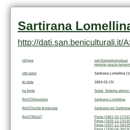
Sartirana Lomellina
http://dati.san.beniculturali.i
rdf:type
owl:NamedIndividual
regione spazio-tempor
rdfs:label
Sartirana Lomellina (
dc:date
1863-03-15/
ha fonte
Sistat. Sistema storico 
ReST2toponimo
Sartirana Lomellina
ReST2unità territoriale
Sartirana poi Sartiran
ReST3ReST
Pavia (1861-03-17/18
Pavia (1926-12-23/19
Pavia (1937-12-30/19
Pavia (1936-04-30/19