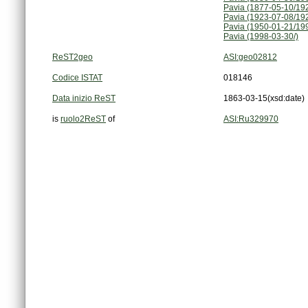
Pavia (1877-05-10/19
Pavia (1923-07-08/19
Pavia (1950-01-21/19
Pavia (1998-03-30/)
ReST2geo
ASI:geo02812
Codice ISTAT
018146
Data inizio ReST
1863-03-15
(xsd:date)
is
ruolo2ReST
of
ASI:Ru329970