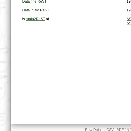
Data fine ReST
19
Data inizio ReST
19
is
ruolo2ReST
of
AS
AS
Raw Data in:
CSV
| RDF (
N-