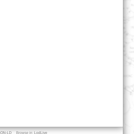
SON-LD
Browse in:
LodLive