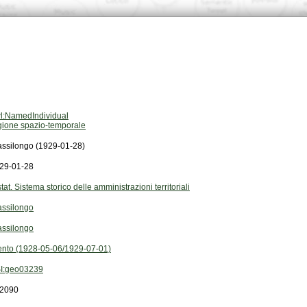
l:NamedIndividual
gione spazio-temporale
assilongo (1929-01-28)
29-01-28
stat. Sistema storico delle amministrazioni territoriali
assilongo
assilongo
ento (1928-05-06/1929-07-01)
I:geo03239
2090