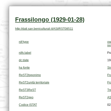
Frassilongo (1929-01-28)
http://dati.san.beniculturali.it/ASI/RST08511
rdf:type
ow
re
rdfs:label
Fr
dc:date
19
ha fonte
Si
ReST2toponimo
Fr
ReST2unità territoriale
Fr
ReST3ReST
Tr
ReST2geo
AS
Codice ISTAT
02