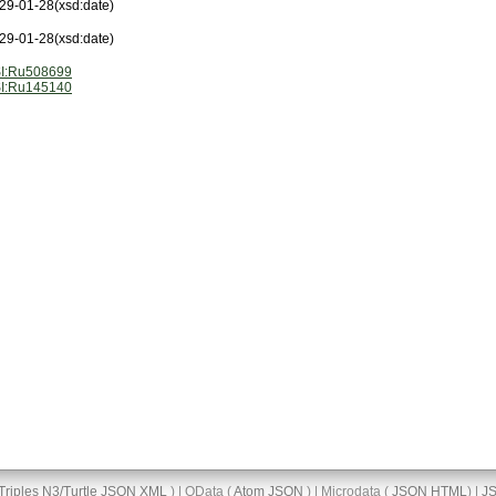
29-01-28
(xsd:date)
29-01-28
(xsd:date)
I:Ru508699
I:Ru145140
Triples
N3/Turtle
JSON
XML
) | OData (
Atom
JSON
) | Microdata (
JSON
HTML
) |
J