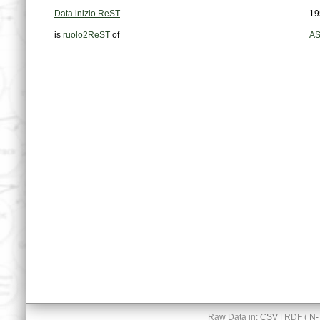
Data inizio ReST
19
is
ruolo2ReST
of
AS
Raw Data in:
CSV
| RDF (
N-