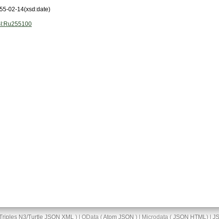
55-02-14
(xsd:date)
I:Ru255100
Triples
N3/Turtle
JSON
XML
) | OData (
Atom
JSON
) | Microdata (
JSON
HTML
) |
J