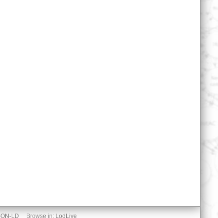
SON-LD
Browse in:
LodLive