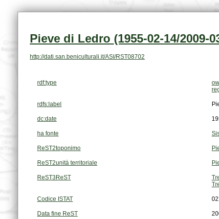
Pieve di Ledro (1955-02-14/2009-0
http://dati.san.beniculturali.it/ASI/RST08702
rdf:type
ow
re
rdfs:label
Pi
dc:date
19
ha fonte
Si
ReST2toponimo
Pi
ReST2unità territoriale
Pi
ReST3ReST
Tr
Tr
Codice ISTAT
02
Data fine ReST
20