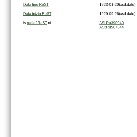
Data fine ReST
1923-01-20
(xsd:date)
Data inizio ReST
1920-09-26
(xsd:date)
is
ruolo2ReST
of
ASI:Ru390940
ASI:Ru507344