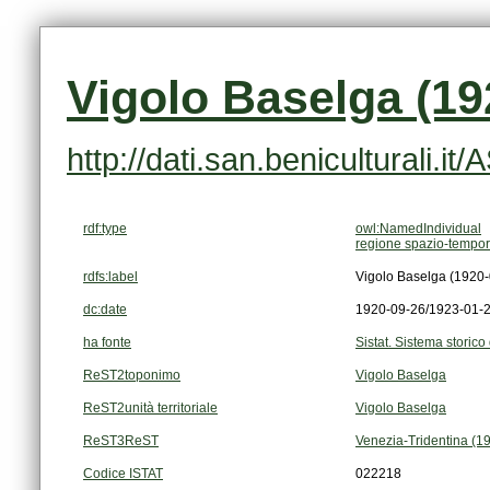
Vigolo Baselga (19
http://dati.san.beniculturali.i
rdf:type
owl:NamedIndividual
regione spazio-tempor
rdfs:label
Vigolo Baselga (1920
dc:date
1920-09-26/1923-01-
ha fonte
Sistat. Sistema storico 
ReST2toponimo
Vigolo Baselga
ReST2unità territoriale
Vigolo Baselga
ReST3ReST
Venezia-Tridentina (1
Codice ISTAT
022218