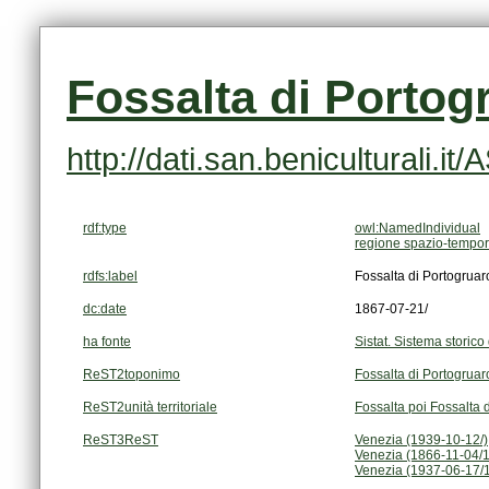
Fossalta di Portog
http://dati.san.beniculturali.i
rdf:type
owl:NamedIndividual
regione spazio-tempor
rdfs:label
Fossalta di Portogruar
dc:date
1867-07-21/
ha fonte
Sistat. Sistema storico 
ReST2toponimo
Fossalta di Portogruar
ReST2unità territoriale
Fossalta poi Fossalta 
ReST3ReST
Venezia (1939-10-12/)
Venezia (1866-11-04/
Venezia (1937-06-17/