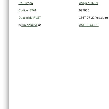
ReST2geo
ASI:geo03769
Codice ISTAT
027016
Data inizio ReST
1867-07-21
(xsd:date)
is
ruolo2ReST
of
ASI:Ru144170