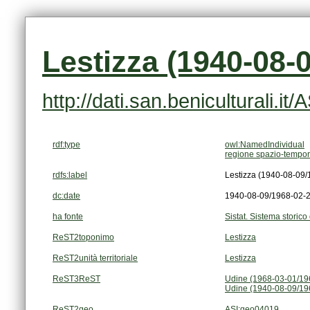
Lestizza (1940-08-
http://dati.san.beniculturali.i
rdf:type
owl:NamedIndividual
regione spazio-tempor
rdfs:label
Lestizza (1940-08-09/
dc:date
1940-08-09/1968-02-
ha fonte
Sistat. Sistema storico 
ReST2toponimo
Lestizza
ReST2unità territoriale
Lestizza
ReST3ReST
Udine (1968-03-01/19
Udine (1940-08-09/19
ReST2geo
ASI:geo04019