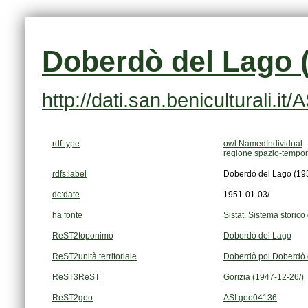
Doberdò del Lago (
http://dati.san.beniculturali.i
rdf:type
owl:NamedIndividual
regione spazio-tempor
rdfs:label
Doberdò del Lago (19
dc:date
1951-01-03/
ha fonte
Sistat. Sistema storico 
ReST2toponimo
Doberdò del Lago
ReST2unità territoriale
Doberdò poi Doberdò 
ReST3ReST
Gorizia (1947-12-26/)
ReST2geo
ASI:geo04136