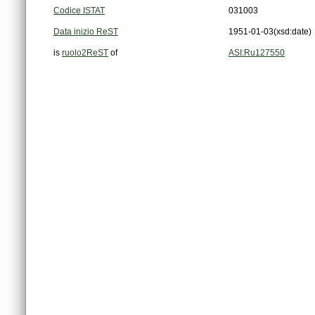
Codice ISTAT
031003
Data inizio ReST
1951-01-03
(xsd:date)
is
ruolo2ReST
of
ASI:Ru127550