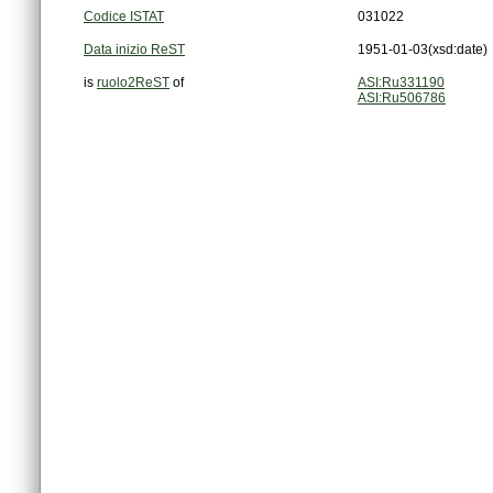
Codice ISTAT
031022
Data inizio ReST
1951-01-03
(xsd:date)
is
ruolo2ReST
of
ASI:Ru331190
ASI:Ru506786