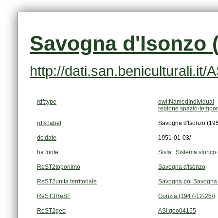
Savogna d'Isonzo (
http://dati.san.beniculturali.i
rdf:type
owl:NamedIndividual
regione spazio-tempor
rdfs:label
Savogna d'Isonzo (195
dc:date
1951-01-03/
ha fonte
Sistat. Sistema storico 
ReST2toponimo
Savogna d'Isonzo
ReST2unità territoriale
Savogna poi Savogna 
ReST3ReST
Gorizia (1947-12-26/)
ReST2geo
ASI:geo04155