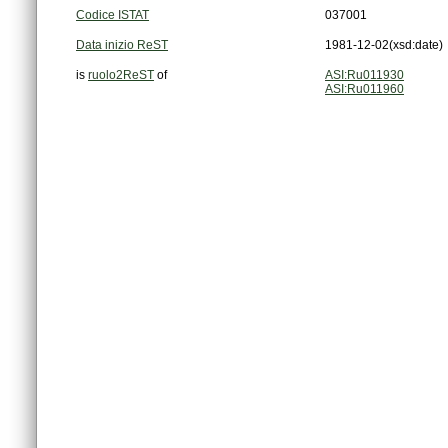
Codice ISTAT
037001
Data inizio ReST
1981-12-02
(xsd:date)
is
ruolo2ReST
of
ASI:Ru011930
ASI:Ru011960