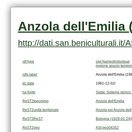
Anzola dell'Emilia 
http://dati.san.beniculturali.i
rdf:type
owl:NamedIndividual
regione spazio-tempor
rdfs:label
Anzola dell'Emilia (19
dc:date
1981-12-02/
ha fonte
Sistat. Sistema storico 
ReST2toponimo
Anzola dell'Emilia
ReST2unità territoriale
Anzola poi Anzola dell
ReST3ReST
Bologna (1929-01-24/
ReST2geo
ASI:geo04352