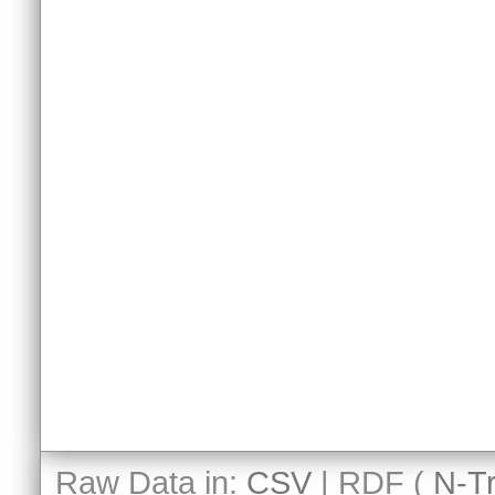
Raw Data in:
CSV
| RDF (
N-Tr