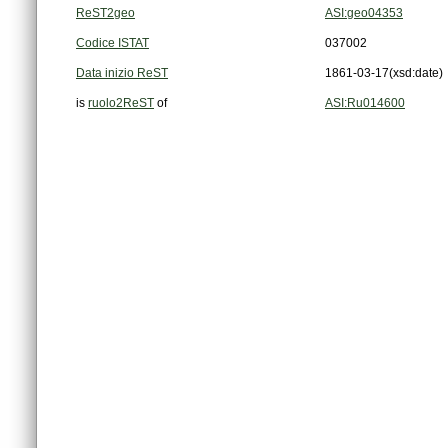
ReST2geo
ASI:geo04353
Codice ISTAT
037002
Data inizio ReST
1861-03-17
(xsd:date)
is
ruolo2ReST
of
ASI:Ru014600