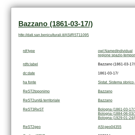
Bazzano (1861-03-17/)
http://dati.san.beniculturali.it/ASI/RST11095
rdf:type
owl:NamedIndividual
regione spazio-tempor
rdfs:label
Bazzano (1861-03-17/
dc:date
1861-03-17/
ha fonte
Sistat. Sistema storico 
ReST2toponimo
Bazzano
ReST2unità territoriale
Bazzano
ReST3ReST
Bologna (1861-03-17/
Bologna (1884-06-03/
Bologna (1929-01-24/
ReST2geo
ASI:geo04355