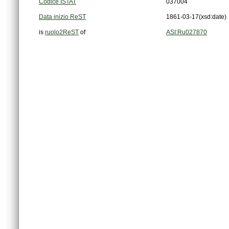
Codice ISTAT
037004
Data inizio ReST
1861-03-17
(xsd:date)
is
ruolo2ReST
of
ASI:Ru027870