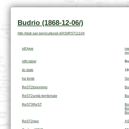
Budrio (1868-12-06/)
http://dati.san.beniculturali.it/ASI/RST11104
rdf:type
ow
re
rdfs:label
Bu
dc:date
18
ha fonte
Si
ReST2toponimo
Bu
ReST2unità territoriale
Bu
ReST3ReST
Bo
Bo
Bo
ReST2geo
AS