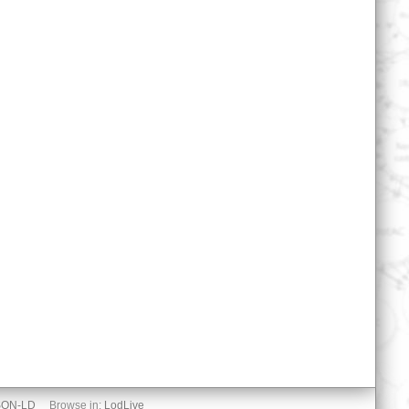
SON-LD
Browse in:
LodLive