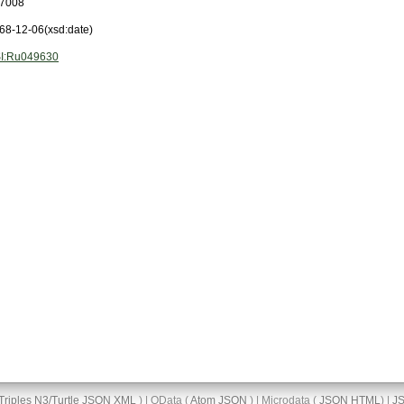
7008
68-12-06
(xsd:date)
I:Ru049630
Triples
N3/Turtle
JSON
XML
) | OData (
Atom
JSON
) | Microdata (
JSON
HTML
) |
J