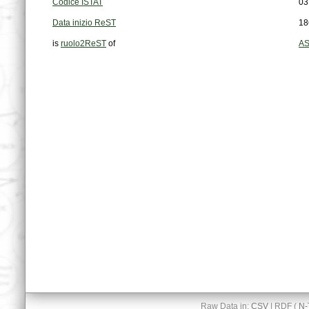
Codice ISTAT
03
Data inizio ReST
18
is
ruolo2ReST
of
AS
Raw Data in:
CSV
| RDF (
N-