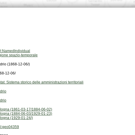
l:NamedIndividual
gione spazio-temporale
drio (1868-12-06/)
68-12-06/
stat. Sistema storico delle amministrazioni territoriali
drio
drio
logna (1861-03-17/1884-06-02)
logna (1884-06-03/1929-01-23)
logna (1929-01-24/)
I:geo04359