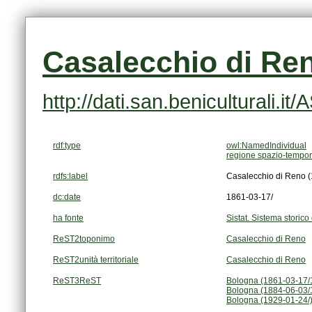
Casalecchio di Ren
http://dati.san.beniculturali.i
rdf:type
owl:NamedIndividual
regione spazio-tempor
rdfs:label
Casalecchio di Reno (
dc:date
1861-03-17/
ha fonte
Sistat. Sistema storico 
ReST2toponimo
Casalecchio di Reno
ReST2unità territoriale
Casalecchio di Reno
ReST3ReST
Bologna (1861-03-17/
Bologna (1884-06-03/
Bologna (1929-01-24/