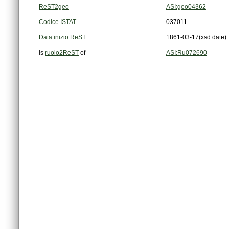
ReST2geo
ASI:geo04362
Codice ISTAT
037011
Data inizio ReST
1861-03-17
(xsd:date)
is
ruolo2ReST
of
ASI:Ru072690