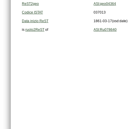
ReST2geo
ASI:geo04364
Codice ISTAT
037013
Data inizio ReST
1861-03-17
(xsd:date)
is
ruolo2ReST
of
ASI:Ru078640