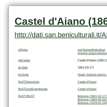
Castel d'Aiano (186
http://dati.san.beniculturali.i
rdf:type
owl:NamedIndividual
regione spazio-tempor
rdfs:label
Castel d'Aiano (1861-
dc:date
1861-03-17/
ha fonte
Sistat. Sistema storico 
ReST2toponimo
Castel d'Aiano
ReST2unità territoriale
Castel d'Aiano
ReST3ReST
Bologna (1861-03-17/
Bologna (1884-06-03/
Bologna (1929-01-24/