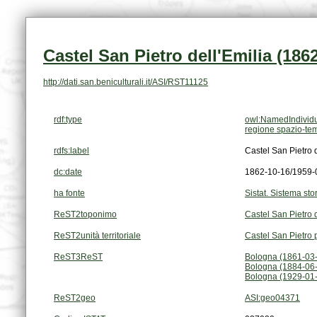
Castel San Pietro dell'Emilia (186
http://dati.san.beniculturali.it/ASI/RST11125
rdf:type
owl:NamedIndivid
regione spazio-te
rdfs:label
Castel San Pietro 
dc:date
1862-10-16/1959-
ha fonte
Sistat. Sistema stor
ReST2toponimo
Castel San Pietro d
ReST2unità territoriale
Castel San Pietro 
ReST3ReST
Bologna (1861-03
Bologna (1884-06
Bologna (1929-01-
ReST2geo
ASI:geo04371