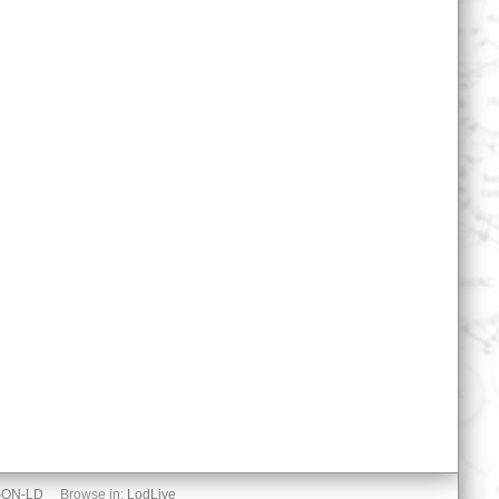
SON-LD
Browse in:
LodLive