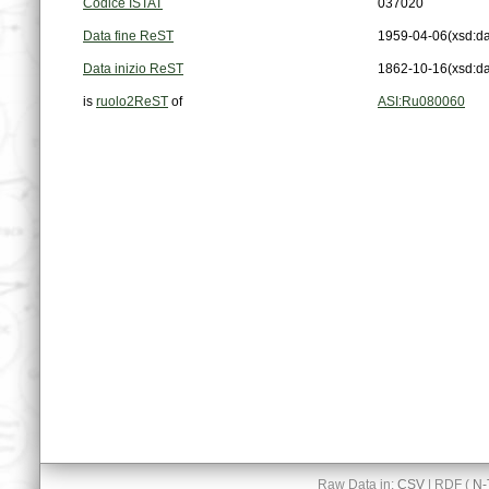
Codice ISTAT
037020
Data fine ReST
1959-04-06
(xsd:da
Data inizio ReST
1862-10-16
(xsd:da
is
ruolo2ReST
of
ASI:Ru080060
Raw Data in:
CSV
| RDF (
N-