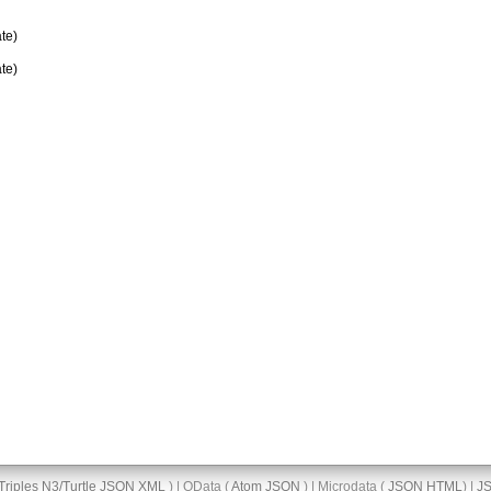
te)
te)
Triples
N3/Turtle
JSON
XML
) | OData (
Atom
JSON
) | Microdata (
JSON
HTML
) |
J