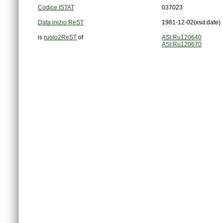
Codice ISTAT
037023
Data inizio ReST
1981-12-02
(xsd:date)
is
ruolo2ReST
of
ASI:Ru120640
ASI:Ru120670