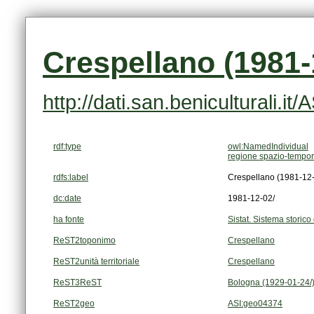
Crespellano (1981-
http://dati.san.beniculturali.i
rdf:type
owl:NamedIndividual
regione spazio-tempor
rdfs:label
Crespellano (1981-12-
dc:date
1981-12-02/
ha fonte
Sistat. Sistema storico 
ReST2toponimo
Crespellano
ReST2unità territoriale
Crespellano
ReST3ReST
Bologna (1929-01-24/
ReST2geo
ASI:geo04374