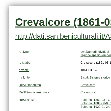
Crevalcore (1861-0
http://dati.san.beniculturali.i
rdf:type
owl:NamedIndividual
regione spazio-tempor
rdfs:label
Crevalcore (1861-03-1
dc:date
1861-03-17/
ha fonte
Sistat. Sistema storico 
ReST2toponimo
Crevalcore
ReST2unità territoriale
Crevalcore
ReST3ReST
Bologna (1861-03-17/
Bologna (1884-06-03/
Bologna (1929-01-24/