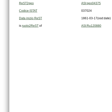
ReST2geo
ASI:geo04375
Codice ISTAT
037024
Data inizio ReST
1861-03-17
(xsd:date)
is
ruolo2ReST
of
ASI:Ru120880