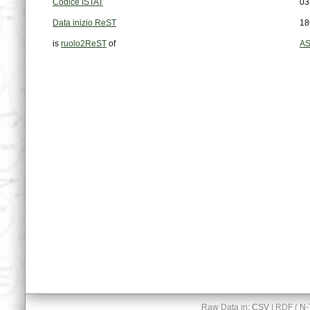
Codice ISTAT
03
Data inizio ReST
18
is
ruolo2ReST
of
AS
Raw Data in:
CSV
| RDF (
N-