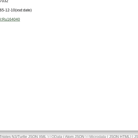
7032
65-12-10
(xsd:date)
I:Ru164040
Triples
N3/Turtle
JSON
XML
) | OData (
Atom
JSON
) | Microdata (
JSON
HTML
) |
J