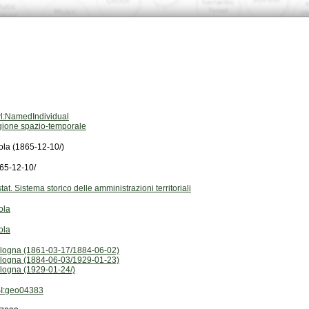
l:NamedIndividual
gione spazio-temporale
ola (1865-12-10/)
65-12-10/
stat. Sistema storico delle amministrazioni territoriali
ola
ola
logna (1861-03-17/1884-06-02)
logna (1884-06-03/1929-01-23)
logna (1929-01-24/)
I:geo04383