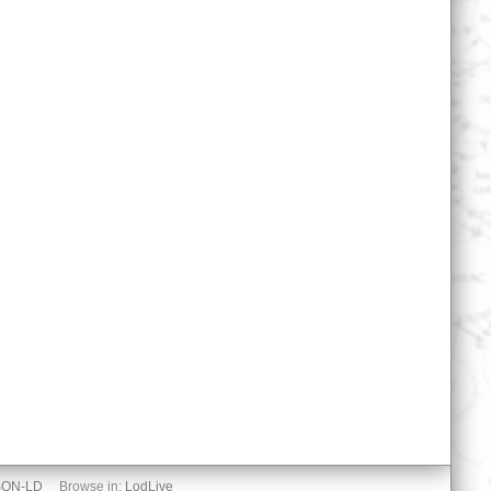
SON-LD
Browse in:
LodLive