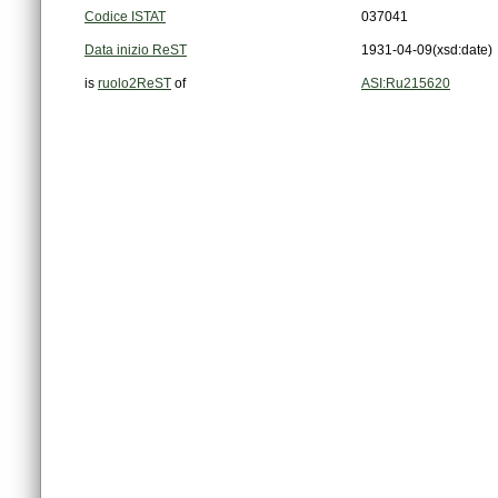
Codice ISTAT
037041
Data inizio ReST
1931-04-09
(xsd:date)
is
ruolo2ReST
of
ASI:Ru215620