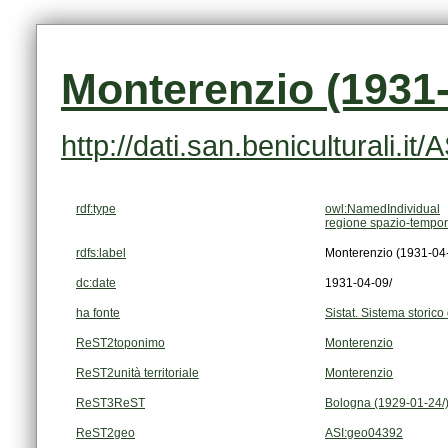
Monterenzio (1931-
http://dati.san.beniculturali.i
rdf:type
owl:NamedIndividual
regione spazio-tempor
rdfs:label
Monterenzio (1931-04-
dc:date
1931-04-09/
ha fonte
Sistat. Sistema storico 
ReST2toponimo
Monterenzio
ReST2unità territoriale
Monterenzio
ReST3ReST
Bologna (1929-01-24/
ReST2geo
ASI:geo04392