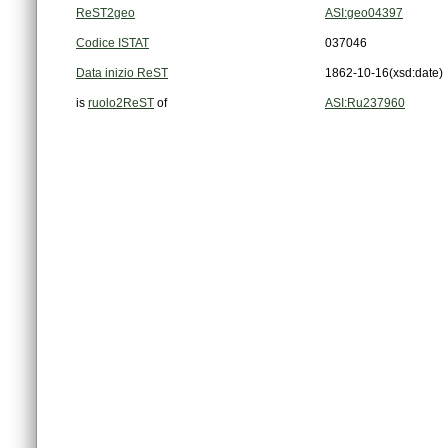
ReST2geo
ASI:geo04397
Codice ISTAT
037046
Data inizio ReST
1862-10-16
(xsd:date)
is
ruolo2ReST
of
ASI:Ru237960