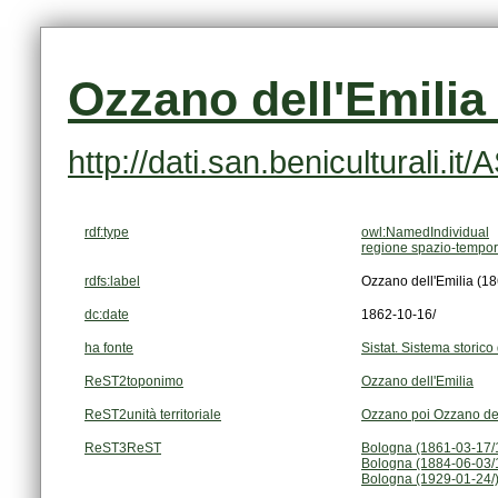
Ozzano dell'Emilia 
http://dati.san.beniculturali.i
rdf:type
owl:NamedIndividual
regione spazio-tempor
rdfs:label
Ozzano dell'Emilia (1
dc:date
1862-10-16/
ha fonte
Sistat. Sistema storico 
ReST2toponimo
Ozzano dell'Emilia
ReST2unità territoriale
Ozzano poi Ozzano del
ReST3ReST
Bologna (1861-03-17/
Bologna (1884-06-03/
Bologna (1929-01-24/