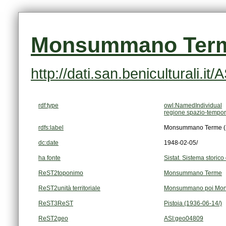
Monsummano Terme
http://dati.san.beniculturali.i
rdf:type
owl:NamedIndividual
regione spazio-tempor
rdfs:label
Monsummano Terme (1
dc:date
1948-02-05/
ha fonte
Sistat. Sistema storico 
ReST2toponimo
Monsummano Terme
ReST2unità territoriale
Monsummano poi Mo
ReST3ReST
Pistoia (1936-06-14/)
ReST2geo
ASI:geo04809