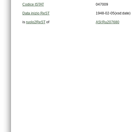
Codice ISTAT
047009
Data inizio ReST
1948-02-05
(xsd:date)
is
ruolo2ReST
of
ASI:Ru207680