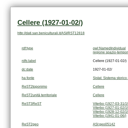
Cellere (1927-01-02/)
http://dati.san.beniculturali.it/ASI/RST12818
rdf:type
owl:NamedIndividual
regione spazio-tempor
rdfs:label
Cellere (1927-01-02/)
dc:date
1927-01-02/
ha fonte
Sistat. Sistema storico 
ReST2toponimo
Cellere
ReST2unità territoriale
Cellere
ReST3ReST
Viterbo (1927-03-31/1
Viterbo (1927-01-02/1
Viterbo (1928-12-02/1
Viterbo (1941-01-06/)
ReST2geo
ASI:geo05142