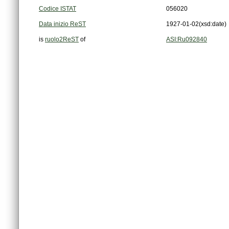
Codice ISTAT
056020
Data inizio ReST
1927-01-02
(xsd:date)
is
ruolo2ReST
of
ASI:Ru092840