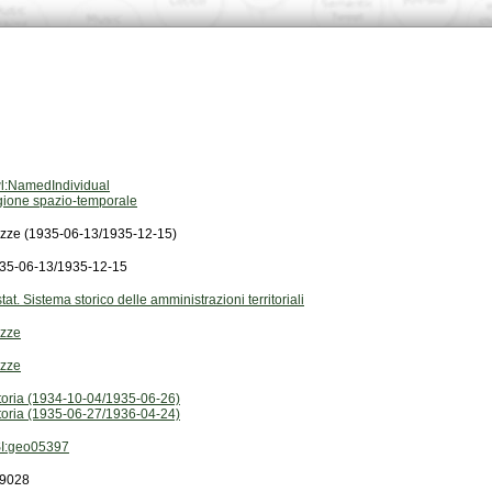
l:NamedIndividual
gione spazio-temporale
zze (1935-06-13/1935-12-15)
35-06-13/1935-12-15
stat. Sistema storico delle amministrazioni territoriali
zze
zze
ttoria (1934-10-04/1935-06-26)
ttoria (1935-06-27/1936-04-24)
I:geo05397
9028