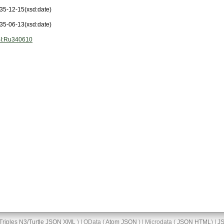
35-12-15
(xsd:date)
35-06-13
(xsd:date)
I:Ru340610
Triples
N3/Turtle
JSON
XML
) | OData (
Atom
JSON
) | Microdata (
JSON
HTML
) |
J