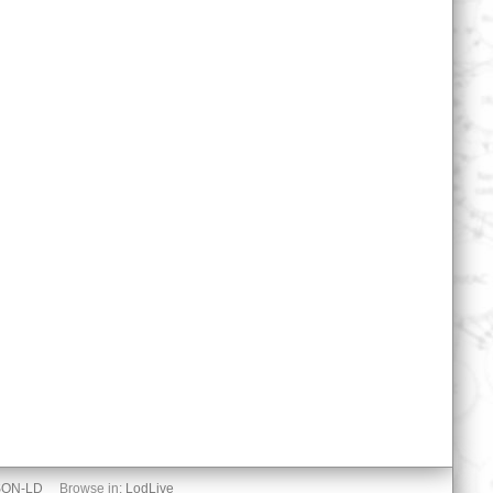
SON-LD
Browse in:
LodLive