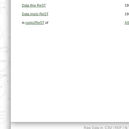
Data fine ReST
19
Data inizio ReST
19
is
ruolo2ReST
of
AS
Raw Data in:
CSV
| RDF (
N-