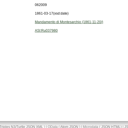
062009
1861-03-17
(xsd:date)
Mandamento di Montesarchio (1861-11-20/)
ASI:Ru037980
Triples
N3/Turtle
JSON
XML
) | OData (
Atom
JSON
) | Microdata (
JSON
HTML
) |
J