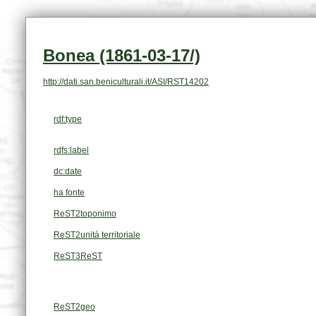
Bonea (1861-03-17/)
http://dati.san.beniculturali.it/ASI/RST14202
rdf:type
rdfs:label
dc:date
ha fonte
ReST2toponimo
ReST2unità territoriale
ReST3ReST
ReST2geo