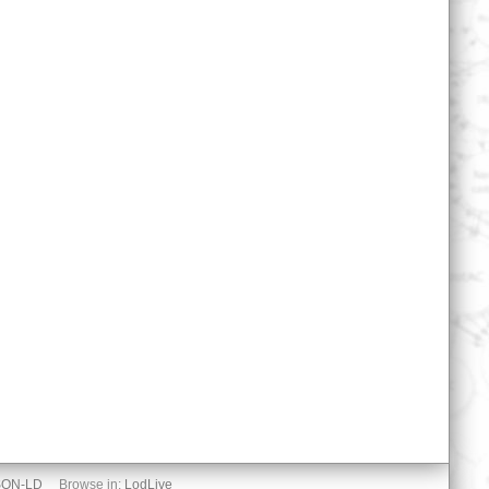
SON-LD
Browse in:
LodLive