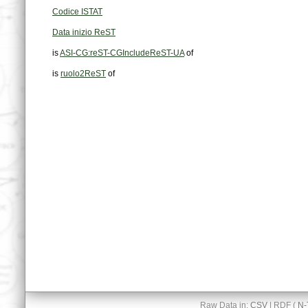
Codice ISTAT
Data inizio ReST
is
ASI-CG:reST-CGIncludeReST-UA
of
is
ruolo2ReST
of
Raw Data in:
CSV
| RDF (
N-