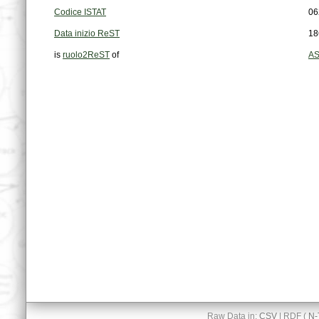
Codice ISTAT
06
Data inizio ReST
18
is
ruolo2ReST
of
AS
Raw Data in:
CSV
| RDF (
N-