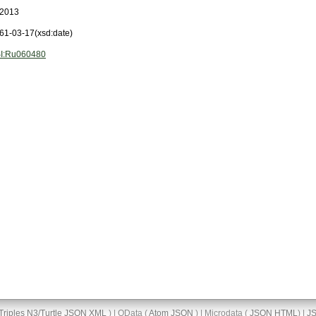
2013
61-03-17
(xsd:date)
I:Ru060480
Triples
N3/Turtle
JSON
XML
) | OData (
Atom
JSON
) | Microdata (
JSON
HTML
) |
J