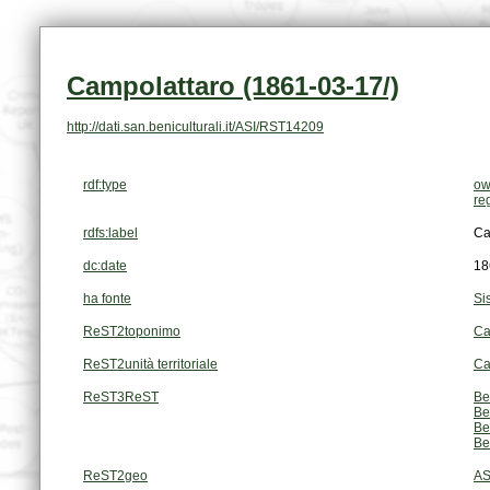
Campolattaro (1861-03-17/)
http://dati.san.beniculturali.it/ASI/RST14209
rdf:type
ow
re
rdfs:label
Ca
dc:date
18
ha fonte
Si
ReST2toponimo
Ca
ReST2unità territoriale
Ca
ReST3ReST
Be
Be
Be
Be
ReST2geo
AS