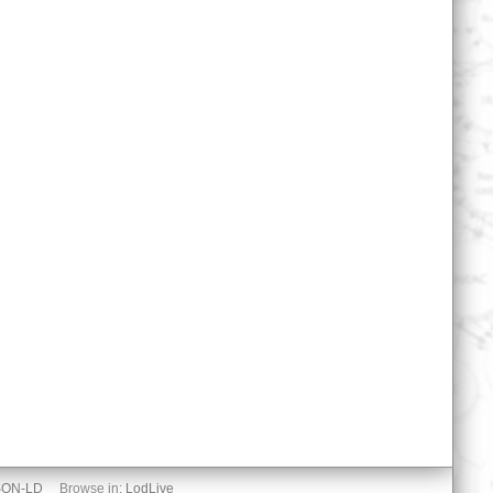
SON-LD
Browse in:
LodLive