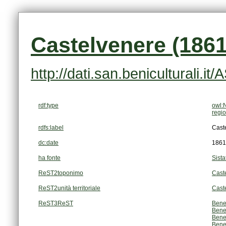
Castelvenere (1861
http://dati.san.beniculturali.i
rdf:type
owl:
regi
rdfs:label
Cast
dc:date
1861
ha fonte
Sista
ReST2toponimo
Cast
ReST2unità territoriale
Cast
ReST3ReST
Bene
Bene
Bene
Bene