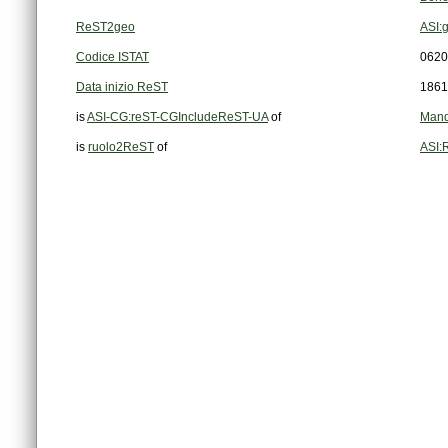
ReST2geo
ASI:
Codice ISTAT
0620
Data inizio ReST
1861
is
ASI-CG:reST-CGIncludeReST-UA
of
Mand
is
ruolo2ReST
of
ASI: