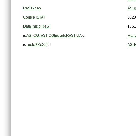
ReST2geo
ASI:
Codice ISTAT
0620
Data inizio ReST
1861
is
ASI-CG:reST-CGIncludeReST-UA
of
Mand
is
ruolo2ReST
of
ASI: