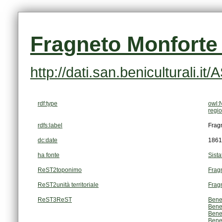
Fragneto Monforte 
http://dati.san.beniculturali.i
rdf:type
owl:
regi
rdfs:label
Frag
dc:date
1861
ha fonte
Sista
ReST2toponimo
Frag
ReST2unità territoriale
Frag
ReST3ReST
Bene
Bene
Bene
Bene