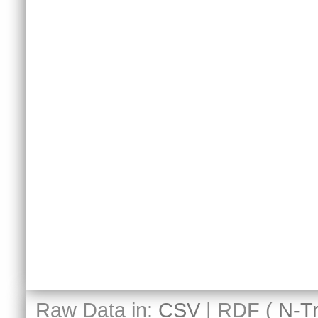
Raw Data in:
CSV
| RDF (
N-Tr