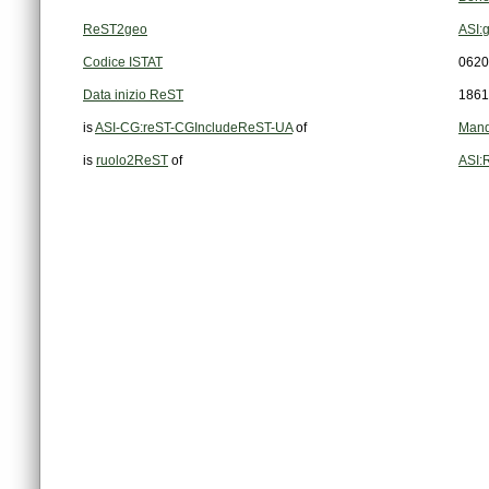
ReST2geo
ASI:
Codice ISTAT
0620
Data inizio ReST
1861
is
ASI-CG:reST-CGIncludeReST-UA
of
Mand
is
ruolo2ReST
of
ASI: