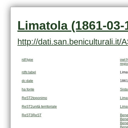
Limatola (1861-03-1
http://dati.san.beniculturali.i
rdf:type
owl:
regi
rdfs:label
Lima
dc:date
1861
ha fonte
Sista
ReST2toponimo
Lima
ReST2unità territoriale
Lima
ReST3ReST
Bene
Bene
Bene
Bene