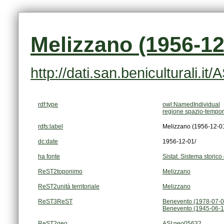
Melizzano (1956-12
http://dati.san.beniculturali.i
rdf:type
owl:NamedIndividual
regione spazio-tempor
rdfs:label
Melizzano (1956-12-01
dc:date
1956-12-01/
ha fonte
Sistat. Sistema storico 
ReST2toponimo
Melizzano
ReST2unità territoriale
Melizzano
ReST3ReST
Benevento (1978-07-0
Benevento (1945-06-1
ReST2geo
ASI:geo05632