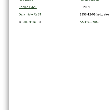
Codice ISTAT
062039
Data inizio ReST
1956-12-01
(xsd:date)
is
ruolo2ReST
of
ASI:Ru196550