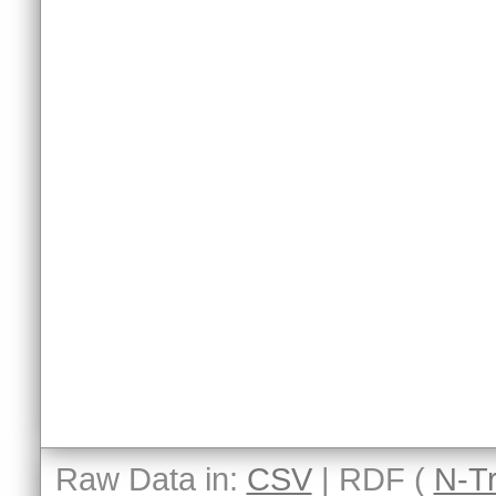
Raw Data in:
CSV
| RDF (
N-Tr