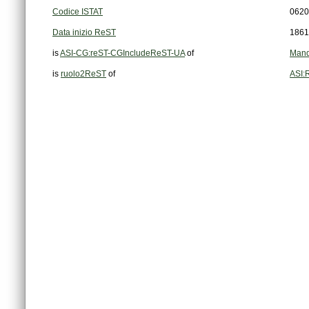
Codice ISTAT
0620
Data inizio ReST
1861
is
ASI-CG:reST-CGIncludeReST-UA
of
Mand
is
ruolo2ReST
of
ASI: