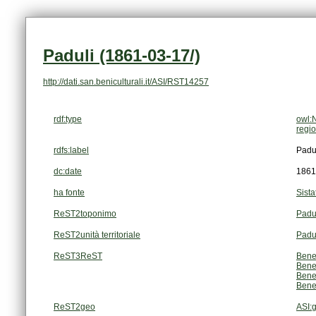
Paduli (1861-03-17/)
http://dati.san.beniculturali.it/ASI/RST14257
rdf:type
owl:
regi
rdfs:label
Padu
dc:date
1861
ha fonte
Sista
ReST2toponimo
Padu
ReST2unità territoriale
Padu
ReST3ReST
Bene
Bene
Bene
Bene
ReST2geo
ASI: