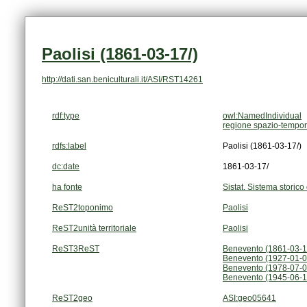
Paolisi (1861-03-17/)
http://dati.san.beniculturali.it/ASI/RST14261
rdf:type
owl:NamedIndividual
regione spazio-tempor
rdfs:label
Paolisi (1861-03-17/)
dc:date
1861-03-17/
ha fonte
Sistat. Sistema storico 
ReST2toponimo
Paolisi
ReST2unità territoriale
Paolisi
ReST3ReST
Benevento (1861-03-1
Benevento (1927-01-0
Benevento (1978-07-0
Benevento (1945-06-1
ReST2geo
ASI:geo05641