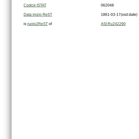
Codice ISTAT
062048
Data inizio ReST
1861-03-17
(xsd:date)
is
ruolo2ReST
of
ASI:Ru242290